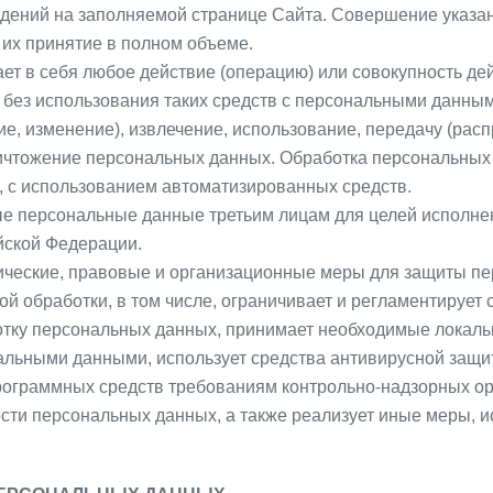
дений на заполняемой странице Сайта. Совершение указа
 их принятие в полном объеме.
ет в себя любое действие (операцию) или совокупность де
без использования таких средств с персональными данными
е, изменение), извлечение, использование, передачу (расп
ничтожение персональных данных. Обработка персональны
, с использованием автоматизированных средств.
е персональные данные третьим лицам для целей исполнен
йской Федерации.
ические, правовые и организационные меры для защиты пе
ой обработки, в том числе, ограничивает и регламентирует
ботку персональных данных, принимает необходимые локал
льными данными, использует средства антивирусной защи
рограммных средств требованиям контрольно-надзорных ор
сти персональных данных, а также реализует иные меры, 