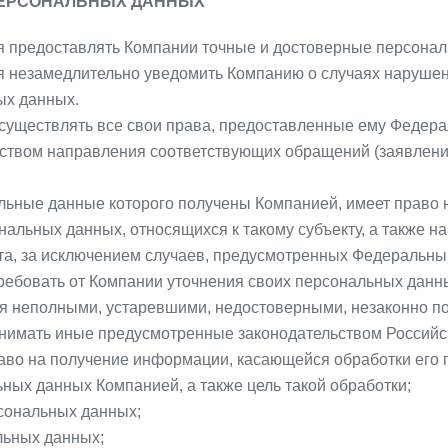
 ПЕРСОНАЛЬНЫХ ДАННЫХ
ся предоставлять Компании точные и достоверные персона
ся незамедлительно уведомить Компанию о случаях нарушен
ых данных.
осуществлять все свои права, предоставленные ему Федер
твом направления соответствующих обращений (заявлений
льные данные которого получены Компанией, имеет право 
нальных данных, относящихся к такому субъекту, а также 
а, за исключением случаев, предусмотренных Федеральны
ребовать от Компании уточнения своих персональных данны
ся неполными, устаревшими, недостоверными, незаконно 
ринимать иные предусмотренные законодательством Российс
аво на получение информации, касающейся обработки его 
ных данных Компанией, а также цель такой обработки;
рсональных данных;
льных данных;