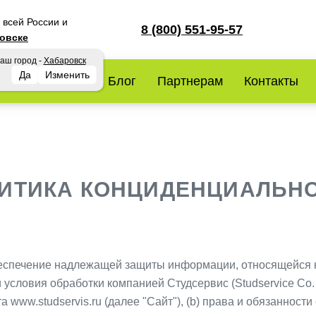
всей России и
8 (800) 551-95-57
ровске
аш город -
Хабаровск
Да
Изменить
словия работы
Блог
Партнерам
Контакты
ИТИКА КОНЦИДЕНЦИАЛЬН
обеспечение надлежащей защиты информации, относящейся
 условия обработки компанией Студсервис (Studservice Co.
www.studservis.ru (далее "Сайт"), (b) права и обязанности